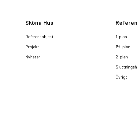
Sköna Hus
Referen
Referensobjekt
1-plan
Projekt
1½-plan
Nyheter
2-plan
Sluttnings
Övrigt