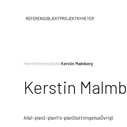
REFERENSOBJEKT
PROJEKT
NYHETER
Hem
Referensobjekt
Kerstin Malmberg
Kerstin Malmb
Alla
1-plan
2-plan
1½-plan
Sluttningshus
Övrigt