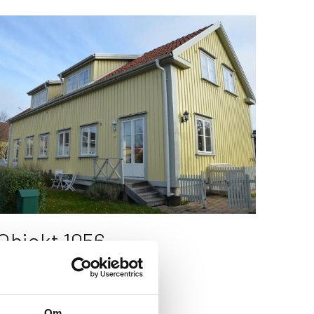
Objekt 1056
Arkitekt:
Kerstin Malmberg
Om