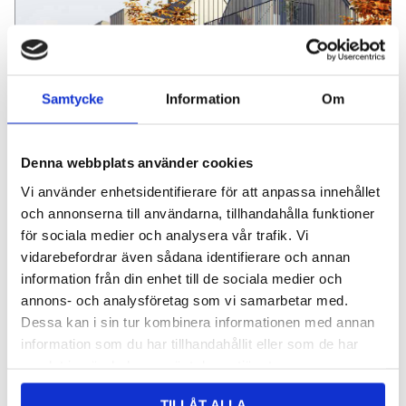
Samtycke
Information
Om
Denna webbplats använder cookies
Vi använder enhetsidentifierare för att anpassa innehållet
Brf Nektarinen i Täby Kyrkby
och annonserna till användarna, tillhandahålla funktioner
för sociala medier och analysera vår trafik. Vi
Stockholm
vidarebefordrar även sådana identifierare och annan
information från din enhet till de sociala medier och
annons- och analysföretag som vi samarbetar med.
Dessa kan i sin tur kombinera informationen med annan
information som du har tillhandahållit eller som de har
samlat in när du har använt deras tjänster.
TILLÅT ALLA