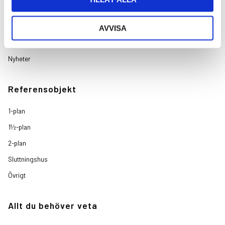
Sköna Hus
Referensobjekt
AVVISA
Projekt
Nyheter
Referensobjekt
1-plan
1½-plan
2-plan
Sluttningshus
Övrigt
Allt du behöver veta