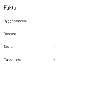
Fakta
Byggnadsarea:
-
Boarea:
-
Sovrum:
-
Taklutning:
-
Byggnadshöjd:
-
Beställare:
Bostadsrättsförening