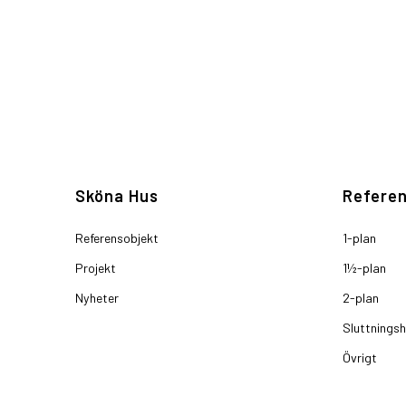
Sköna Hus
Referen
Referensobjekt
1-plan
Projekt
1½-plan
Nyheter
2-plan
Sluttnings
Övrigt