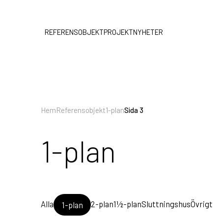
REFERENSOBJEKT
PROJEKT
NYHETER
Hem
Referensobjekt
1-plan
Sida 3
1-plan
Alla
2-plan
1½-plan
Sluttningshus
Övrigt
1-plan