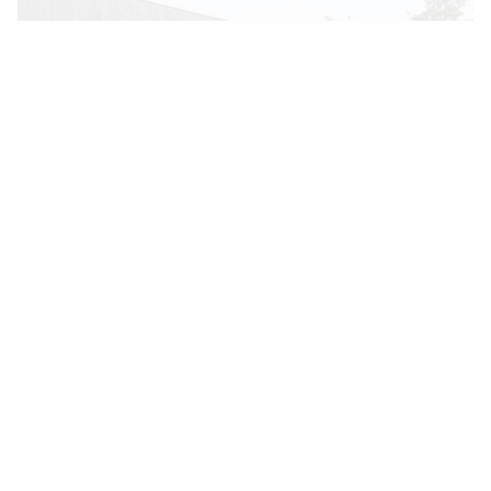
Objekt 1340
Arkitekt:
Claesson Koivisto Rune