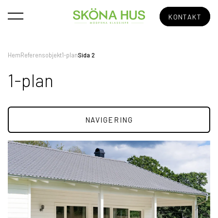
KONTAKT
Hem
Referensobjekt
1-plan
Sida 2
1-plan
Alla
1-plan
NAVIGERING
2-plan
1½-plan
Sluttningshus