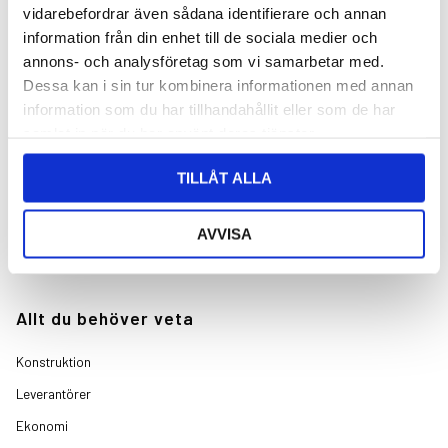
vidarebefordrar även sådana identifierare och annan
Nyheter
information från din enhet till de sociala medier och
annons- och analysföretag som vi samarbetar med.
Referensobjekt
Dessa kan i sin tur kombinera informationen med annan
information som du har tillhandahållit eller som de har
1-plan
samlat in när du har använt deras tjänster.
1½-plan
TILLÅT ALLA
2-plan
Sluttningshus
AVVISA
Övrigt
Allt du behöver veta
Konstruktion
Leverantörer
Ekonomi