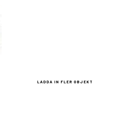
Objekt 1281
Arkitekt:
Mats & Arne Arkitekter
LADDA IN FLER OBJEKT