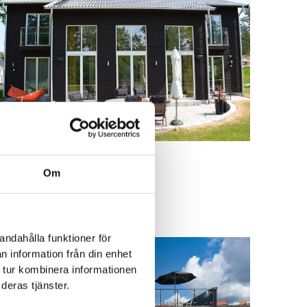
Objekt 1417
Om
Arkitekt:
Monica Lloyd
andahålla funktioner för
n information från din enhet
 tur kombinera informationen
deras tjänster.