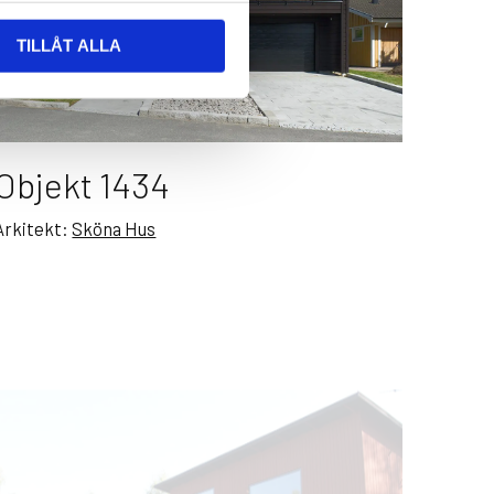
TILLÅT ALLA
Objekt 1434
Arkitekt:
Sköna Hus