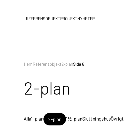
REFERENSOBJEKT
PROJEKT
NYHETER
Hem
Referensobjekt
2-plan
Sida 6
2-plan
Alla
1-plan
1½-plan
Sluttningshus
Övrigt
2-plan