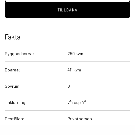
TILLBAKA
Fakta
Byggnadsarea:
250 kvm
Boarea:
411 kvm
Sovrum:
6
Taklutning:
7° resp 4°
Beställare:
Privatperson