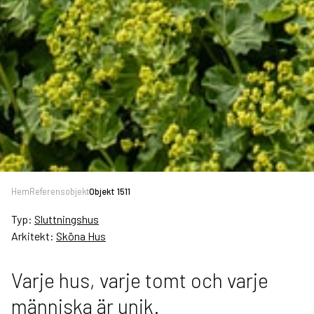
Hem
Referensobjekt
Objekt 1511
Typ:
Sluttningshus
Arkitekt:
Sköna Hus
Varje hus, varje tomt och varje
människa är unik.