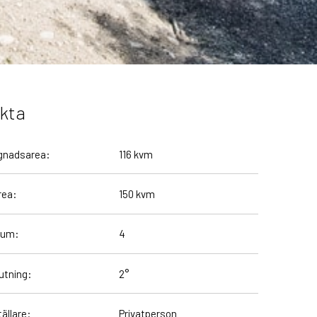
kta
gnadsarea:
116 kvm
rea:
150 kvm
rum:
4
utning:
2°
ällare:
Privatperson