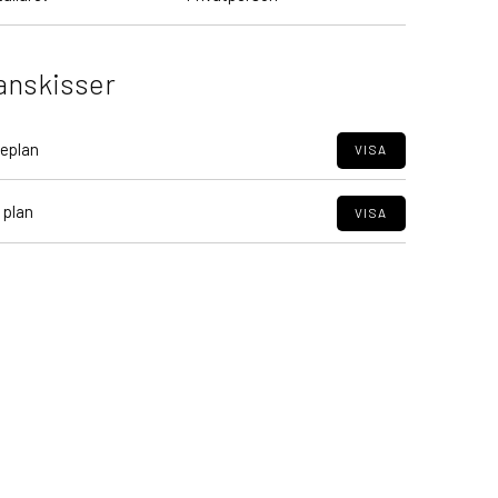
anskisser
eplan
VISA
 plan
VISA