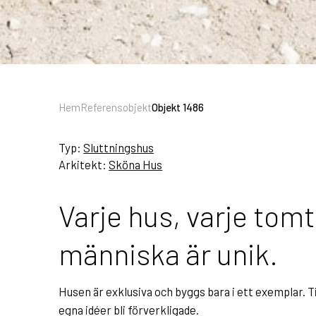
Hem
Referensobjekt
Objekt 1486
Typ:
Sluttningshus
Arkitekt:
Sköna Hus
Varje hus, varje tomt
människa är unik.
Husen är exklusiva och byggs bara i ett exemplar. Ti
egna idéer bli förverkligade.