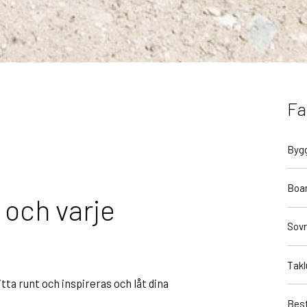
Fa
Byg
Boa
 och varje
Sov
Takl
tta runt och inspireras och låt dina
Best