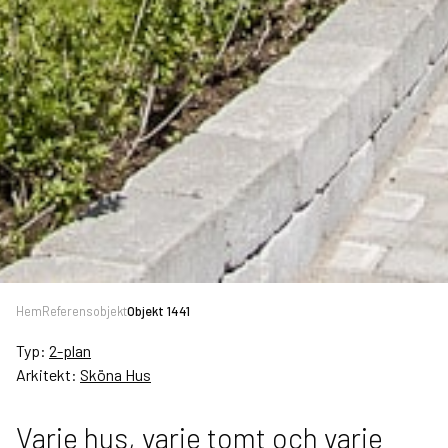
Hem
Referensobjekt
Objekt 1441
Typ:
2-plan
Arkitekt:
Sköna Hus
Varje hus, varje tomt och varje