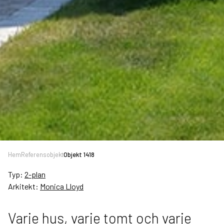
Hem
Referensobjekt
Objekt 1418
Typ:
2-plan
Arkitekt:
Monica Lloyd
Varje hus, varje tomt och varje