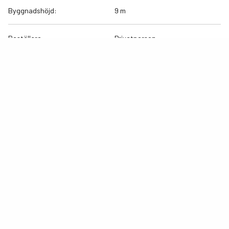
Byggnadshöjd:
9 m
Beställare:
Privatperson
Planskisser
Övre plan
VISA
Entréplan
VISA
Källarplan
VISA