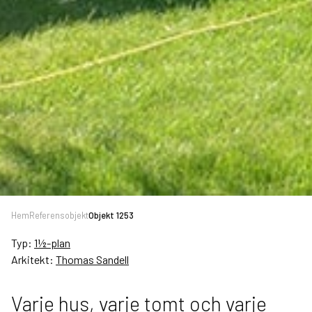
Hem
Referensobjekt
Objekt 1253
Typ:
1½-plan
Arkitekt:
Thomas Sandell
Varje hus, varje tomt och varje